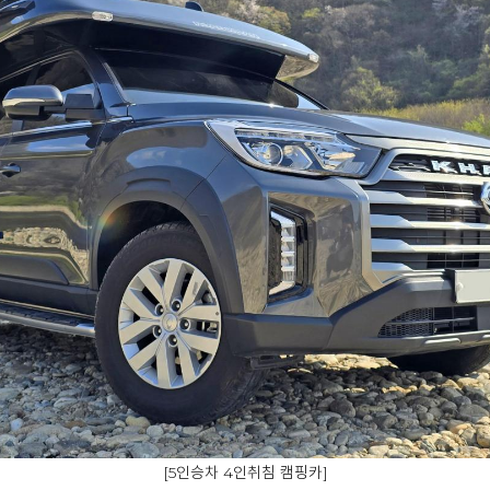
[5인승차 4인취침 캠핑카]