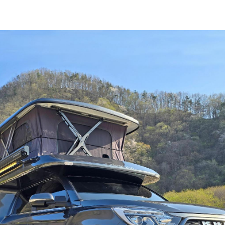
미니멀 모터홈!! ★