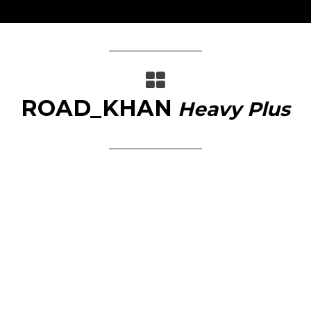
ROAD_KHAN
Heavy Plus
미니멀 모터홈
&
차박 캠핑카 유일 업.다운 샤워실
★ 지하 주차장 진입이 가능한