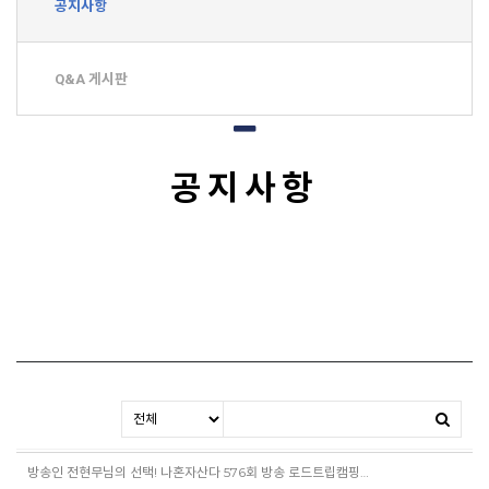
공지사항
Q&A 게시판
공지사항
방송인 전현무님의 선택! 나혼자산다 576회 방송 로드트립캠핑의 토레스캠프