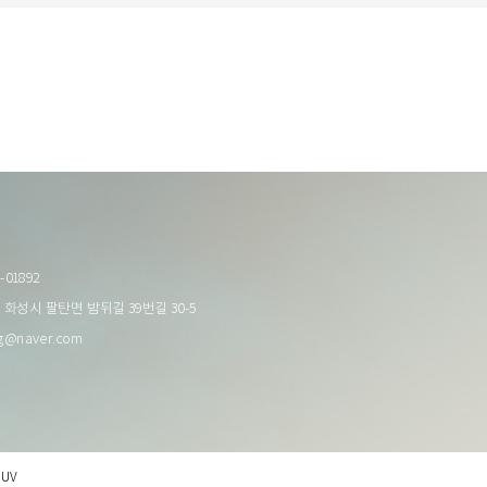
01892
 화성시 팔탄면 밤뒤길 39번길 30-5
ng@naver.com
QUV