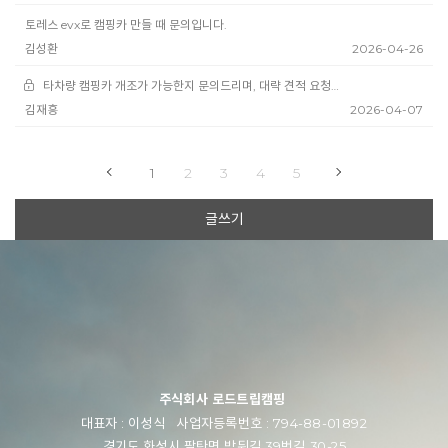
토레스 evx로 캠핑카 만들 때 문의입니다.
김성환
2026-04-26
타차량 캠핑카 개조가 가능한지 문의드리며, 대략 견적 요청드립니다.
김재흥
2026-04-07
1
2
3
4
5
글쓰기
주식회사 로드트립캠핑
대표자 : 이성식 사업자등록번호 : 794-88-01892
경기도 화성시 팔탄면 밤뒤길 39번길 30-25