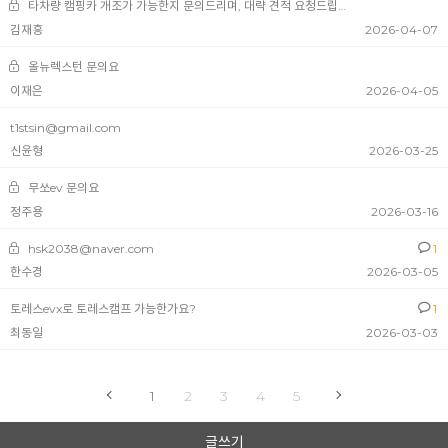
타차량 캠핑카 개조가 가능한지 문의드리며, 대략 견적 요청드립니다.
김재흥
2026-04-07
올뉴렉스턴 문의요
이재은
2026-04-05
t1stsin@gmail.com
신윤형
2026-03-25
무쏘ev 문의요
정주용
2026-03-16
hsk2038@naver.com
1
한수경
2026-03-05
토레스evx로 토레스캠프 가능한가요?
1
최동일
2026-03-03
1
2
3
4
5
글쓰기