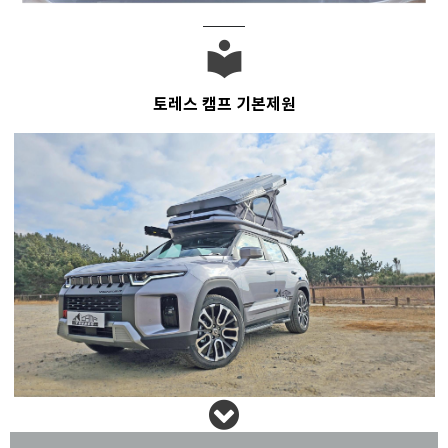
local_library
토레스 캠프 기본제원