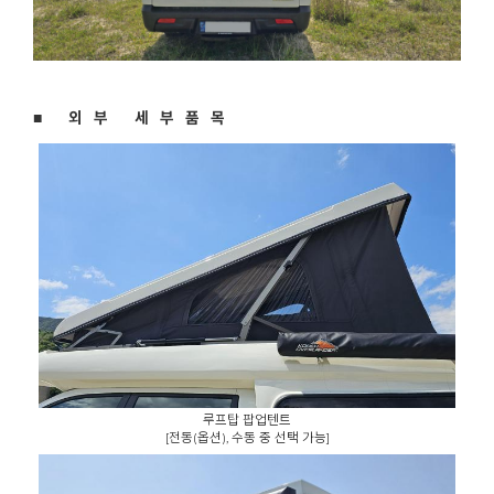
■ 외부 세부품목
루프탑 팝업텐트
[전동(옵션), 수동 중 선택 가능]