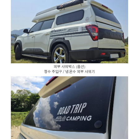
외부 샤워박스 (옵션)
청수 주입구 / 냉.온수 외부 샤워기