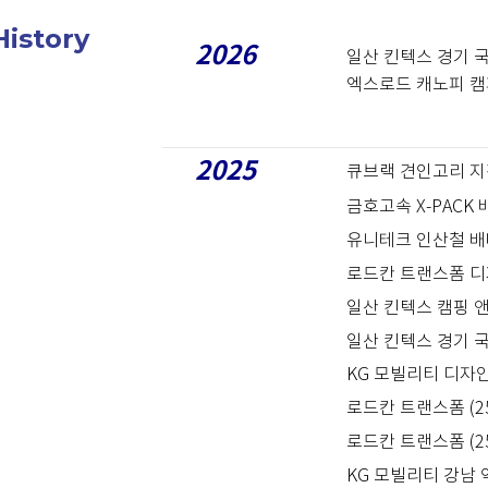
History
2026
일산 킨텍스 경기 
엑스로드 캐노피 캠
2025
큐브랙 견인고리 지
금호고속 X-PACK
유니테크 인산철 배
로드칸 트랜스폼 디
일산 킨텍스 캠핑 
일산 킨텍스 경기 
KG 모빌리티 디자인
로드칸 트랜스폼 (2
로드칸 트랜스폼 (2
KG 모빌리티 강남