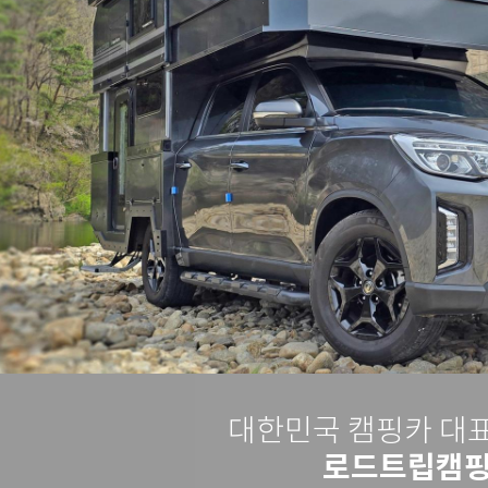
대한민국 캠핑카 대
로드트립캠